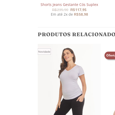
Shorts Jeans Gestante Cós Suplex
O
O
235,90
117,95
R$
R$
preço
preço
Em até 2x de
58,98
R$
original
atual
era:
é:
R$235,90.
R$117,95.
PRODUTOS RELACIONAD
Ofert
Adicionar
Adicionar
aos
aos
meus
meus
desejos
desejos