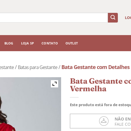
LO
BLOG
LOJA SP
CONTATO
OUTLET
/
/
Bata Gestante com Detalhes
estante
Batas para Gestante
Bata Gestante c
Vermelha
Este produto está fora de estoqu
NÃO EN
FALE C