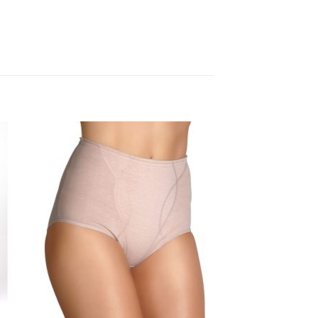
nar
Adicionar
aos
s
meus
os
desejos