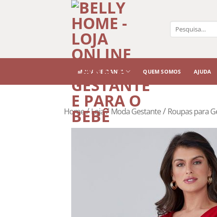
Pesquisar
por:
MODA GESTANTE
QUEM SOMOS
AJUDA
/
/
/
Home
Loja
Moda Gestante
Roupas para G