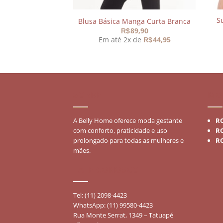
S
Comfy com Fivelas
Blusa Básica Manga Curta Branca
99,90
89,90
R$
 de
66,65
Em até 2x de
44,95
R$
R$
SOBRE
MO
A Belly Home oferece moda gestante
R
com conforto, praticidade e uso
R
prolongado para todas as mulheres e
R
mães.
FALE CONOSCO
Tel: (11) 2098-4423
WhatsApp: (11) 99580-4423
Rua Monte Serrat, 1349 – Tatuapé