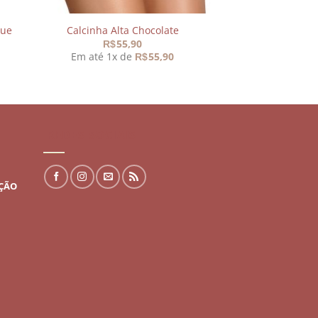
que
Calcinha Alta Chocolate
55,90
R$
Em até 1x de
55,90
R$
REDES SOCIAIS
UÇÃO