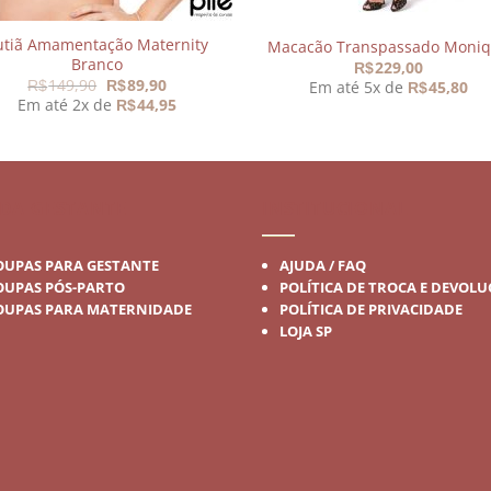
utiã Amamentação Maternity
Macacão Transpassado Moni
Branco
229,00
R$
O
O
149,90
89,90
Em até 5x de
45,80
R$
R$
R$
preço
preço
Em até 2x de
44,95
R$
original
atual
era:
é:
R$149,90.
R$89,90.
DA GESTANTE
INSTITUCIONAL
OUPAS PARA GESTANTE
AJUDA / FAQ
OUPAS PÓS-PARTO
POLÍTICA DE TROCA E DEVOL
OUPAS PARA MATERNIDADE
POLÍTICA DE PRIVACIDADE
LOJA SP