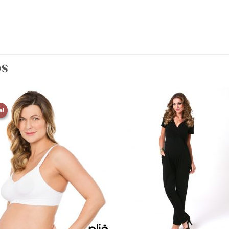
OS
a!
Adicionar
Adicio
aos
aos
meus
meu
desejos
desej