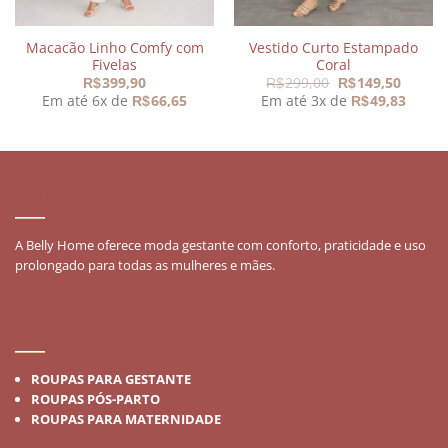
Macacão Linho Comfy com
Vestido Curto Estampado
Fivelas
Coral
O
O
399,90
299,00
149,50
R$
R$
R$
preço
preço
Em até 6x de
66,65
Em até 3x de
49,83
R$
R$
original
atual
era:
é:
R$299,00.
R$149,
SOBRE
A Belly Home oferece moda gestante com conforto, praticidade e uso
prolongado para todas as mulheres e mães.
MODA GESTANTE
ROUPAS PARA GESTANTE
ROUPAS PÓS-PARTO
ROUPAS PARA MATERNIDADE