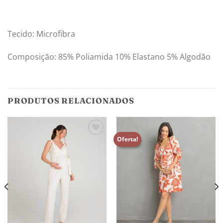
Tecido: Microfibra
Composição: 85% Poliamida 10% Elastano 5% Algodão
PRODUTOS RELACIONADOS
Oferta!
Adicionar
Adicionar
aos
aos
meus
meus
desejos
desejos