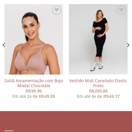
Adicionar
Adicionar
aos
aos
meus
meus
desejos
desejos
Sutiã Amamentação com Bojo
Vestido Midi Canelado Elastic
Modal Chocolate
Preto
99,90
259,00
R$
R$
Em até 2x de
49,95
Em até 6x de
43,17
R$
R$
SOBRE