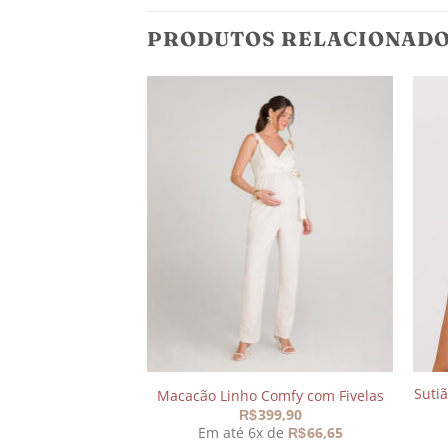
PRODUTOS RELACIONAD
Adicionar
Adicionar
aos
aos
meus
meus
desejos
desejos
Suti
ch com Textura
Macacão Linho Comfy com Fivelas
O
O
159,90
399,90
R$
R$
preço
preço
 de
39,98
Em até 6x de
66,65
R$
R$
original
atual