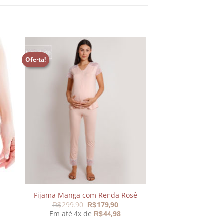
Oferta!
nar
Adicionar
aos
s
meus
os
desejos
Pijama Manga com Renda Rosê
O
O
299,90
179,90
R$
R$
preço
preço
Em até 4x de
44,98
R$
original
atual