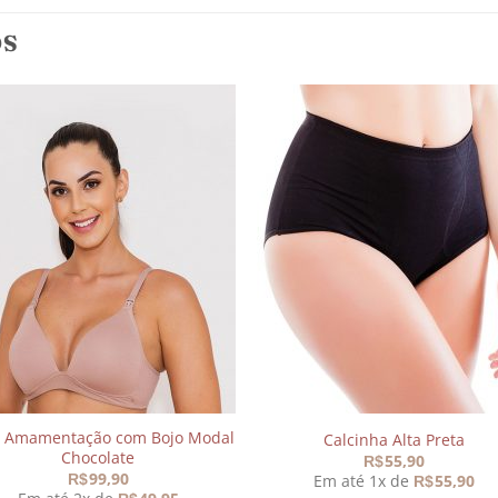
OS
Adicionar
Adicio
aos
aos
meus
meu
desejos
desej
ã Amamentação com Bojo Modal
Calcinha Alta Preta
Chocolate
55,90
R$
99,90
Em até 1x de
55,90
R$
R$