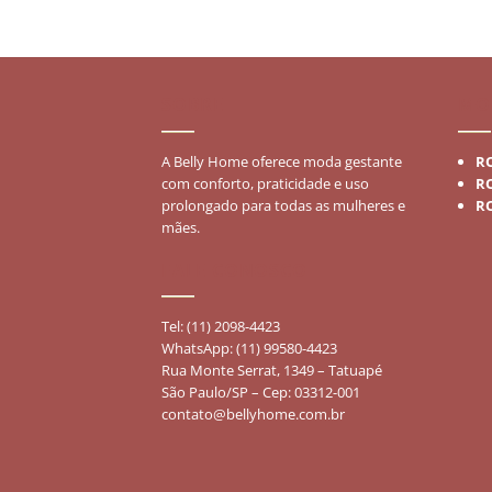
era:
é:
R$384,00.
R$159,90.
SOBRE
MO
A Belly Home oferece moda gestante
R
com conforto, praticidade e uso
R
prolongado para todas as mulheres e
R
mães.
FALE CONOSCO
Tel: (11) 2098-4423
WhatsApp: (11) 99580-4423
Rua Monte Serrat, 1349 – Tatuapé
São Paulo/SP – Cep: 03312-001
contato@bellyhome.com.br