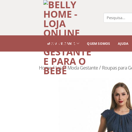
Pesquisar
por:
MODA GESTANTE
QUEM SOMOS
AJUDA
/
/
/
Home
Loja
Moda Gestante
Roupas para G