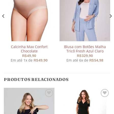
Adicionar
Adicionar
aos
aos
meus
meus
desejos
desejos
Calcinha Max Confort
Blusa com Botões Malha
Chocolate
Tricô Fresh Azul Claro
49,90
329,90
R$
R$
Em até 1x de
49,90
Em até 6x de
54,98
R$
R$
PRODUTOS RELACIONADOS
Adicionar
Adicionar
aos
aos