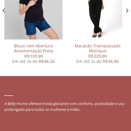
meus
meus
desejos
desejos
Blusa com Abertura
Macacão Transpassado
Amamentação Preta
Monique
139,00
229,00
R$
R$
Em até 3x de
46,33
Em até 5x de
45,80
R$
R$
,90.
SOBRE
A Belly Home oferece moda gestante com conforto, praticidade e uso
prolongado para todas as mulheres e mães.
MODA GESTANTE