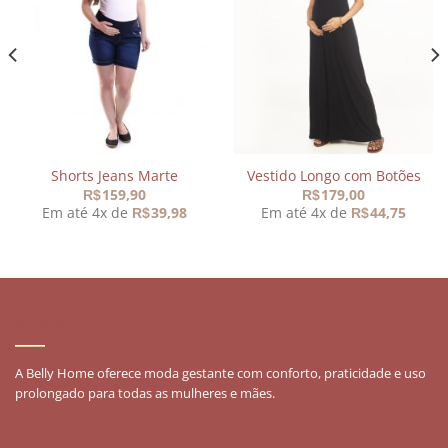
Adicionar
Adicionar
aos
aos
meus
meus
desejos
desejos
Shorts Jeans Marte
Vestido Longo com Botões
159,90
179,00
R$
R$
Em até 4x de
39,98
Em até 4x de
44,75
R$
R$
0.
SOBRE
A Belly Home oferece moda gestante com conforto, praticidade e uso
prolongado para todas as mulheres e mães.