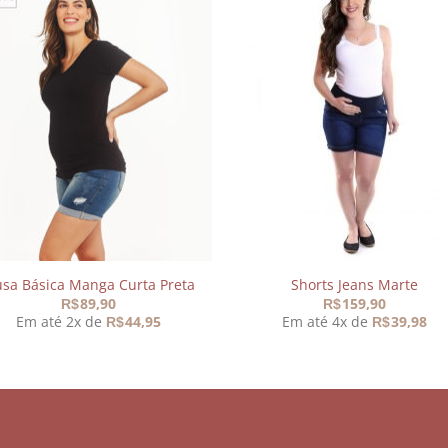
Adicionar
Adicio
aos
aos
meus
meu
desejos
desej
usa Básica Manga Curta Preta
Shorts Jeans Marte
89,90
159,90
R$
R$
Em até 2x de
44,95
Em até 4x de
39,98
R$
R$
DA GESTANTE
INSTITUCIONAL