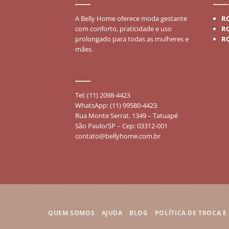
A Belly Home oferece moda gestante
R
com conforto, praticidade e uso
R
prolongado para todas as mulheres e
R
mães.
FALE CONOSCO
Tel: (11) 2098-4423
WhatsApp: (11) 99580-4423
Rua Monte Serrat, 1349 – Tatuapé
São Paulo/SP – Cep: 03312-001
contato@bellyhome.com.br
QUEM SOMOS
AJUDA
BLOG
POLÍTICA DE TROCA 