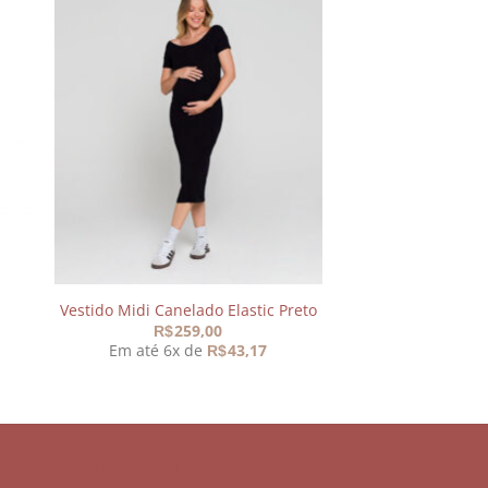
nar
Adicionar
aos
s
meus
os
desejos
Vestido Midi Canelado Elastic Preto
259,00
R$
Em até 6x de
43,17
R$
REDES SOCIAIS