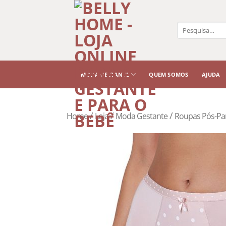
Pesquisar
por:
MODA GESTANTE
QUEM SOMOS
AJUDA
/
/
/
Home
Loja
Moda Gestante
Roupas Pós-Pa