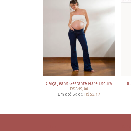
Adicionar
Adicionar
aos
aos
meus
meus
desejos
desejos
 Gestante Basic
Calça Jeans Gestante Flare Escura
Bl
39,00
319,00
R$
 de
47,80
Em até 6x de
53,17
R$
R$
SOBRE
MO