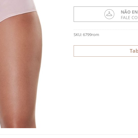
NÃO EN
FALE C
SKU:
6799rom
Tab