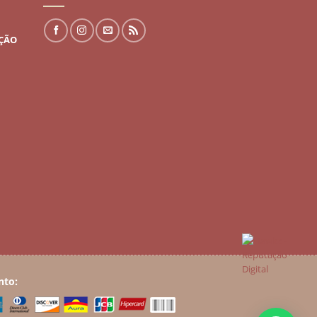
UÇÃO
nto: