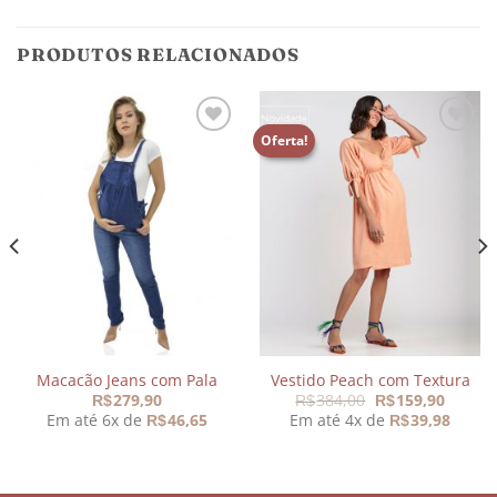
PRODUTOS RELACIONADOS
Oferta!
Adicionar
Adicionar
aos
aos
meus
meus
desejos
desejos
Macacão Jeans com Pala
Vestido Peach com Textura
O
O
279,90
384,00
159,90
R$
R$
R$
preço
preço
Em até 6x de
46,65
Em até 4x de
39,98
R$
R$
original
atual
era:
é:
R$384,00.
R$159,