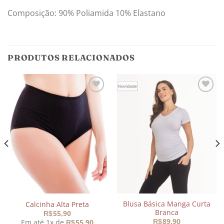
Composição: 90% Poliamida 10% Elastano
PRODUTOS RELACIONADOS
Adicionar
Adicionar
aos
aos
meus
meus
desejos
desejos
Blusa Básica Manga Curta
Calcinha Alta Preta
Branca
55,90
R$
89,90
Em até 1x de
55,90
R$
R$