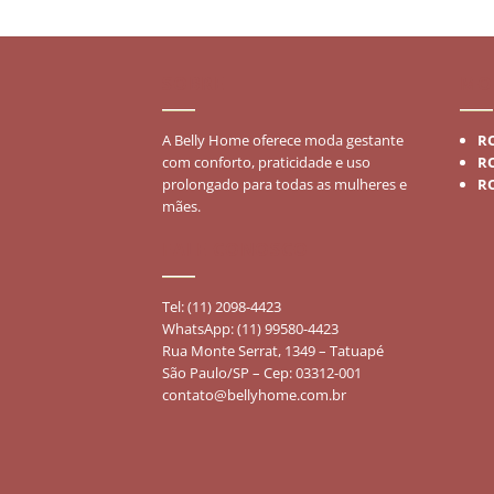
SOBRE
MO
A Belly Home oferece moda gestante
R
com conforto, praticidade e uso
R
prolongado para todas as mulheres e
R
mães.
FALE CONOSCO
Tel: (11) 2098-4423
WhatsApp: (11) 99580-4423
Rua Monte Serrat, 1349 – Tatuapé
São Paulo/SP – Cep: 03312-001
contato@bellyhome.com.br