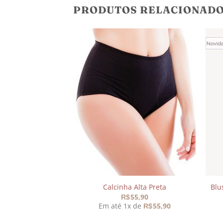
PRODUTOS RELACIONAD
Adicionar
Adicionar
aos
aos
meus
meus
desejos
desejos
 Confort Preta
Calcinha Alta Preta
Blu
49,90
55,90
R$
 de
49,90
Em até 1x de
55,90
R$
R$