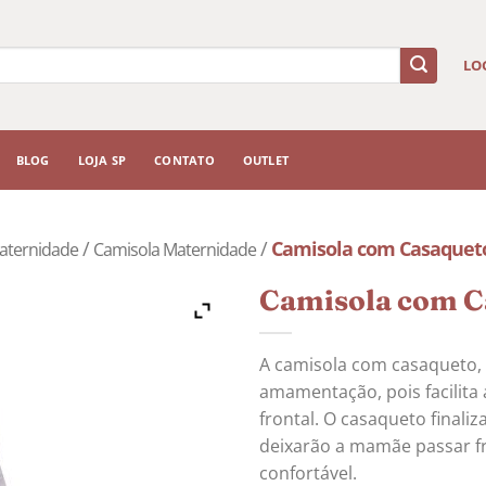
LO
BLOG
LOJA SP
CONTATO
OUTLET
/
/
Camisola com Casaquet
aternidade
Camisola Maternidade
Camisola com C
A camisola com casaqueto, 
amamentação, pois facilita
frontal. O casaqueto finaliz
deixarão a mamãe passar fr
confortável.