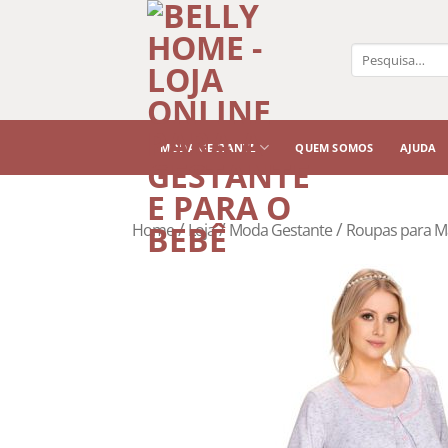
Pesquisar
por:
MODA GESTANTE
QUEM SOMOS
AJUDA
/
/
/
Home
Loja
Moda Gestante
Roupas para M