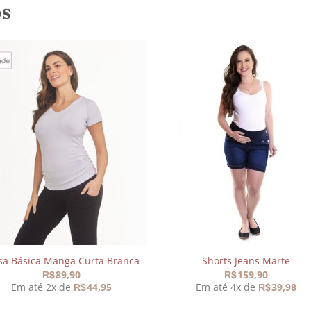
OS
Adicionar
Adicio
aos
aos
meus
meu
desejos
desej
sa Básica Manga Curta Branca
Shorts Jeans Marte
89,90
159,90
R$
R$
Em até 2x de
44,95
Em até 4x de
39,98
R$
R$