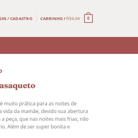
CARRINHO /
0,00
GIN / CADASTRO
0
R$
o
asaqueto
é muito prática para as noites de
 a vida da mamãe, devido sua abertura
a a peça, que nas noites mais frias, não
io. Além de ser super bonita e