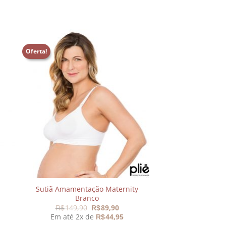
Oferta!
nar
Adicionar
aos
s
meus
os
desejos
Sutiã Amamentação Maternity
Branco
O
O
149,90
89,90
R$
R$
preço
preço
Em até 2x de
44,95
R$
original
atual