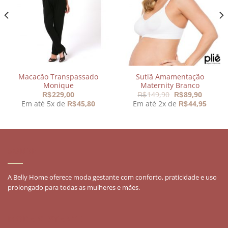
meus
meus
desejos
desejos
Macacão Transpassado
Sutiã Amamentação
Monique
Maternity Branco
O
O
229,00
149,90
89,90
R$
R$
R$
preço
preço
Em até 5x de
45,80
Em até 2x de
44,95
R$
R$
original
atual
era:
é:
R$149,90.
R$89,90
SOBRE
A Belly Home oferece moda gestante com conforto, praticidade e uso
prolongado para todas as mulheres e mães.
MODA GESTANTE