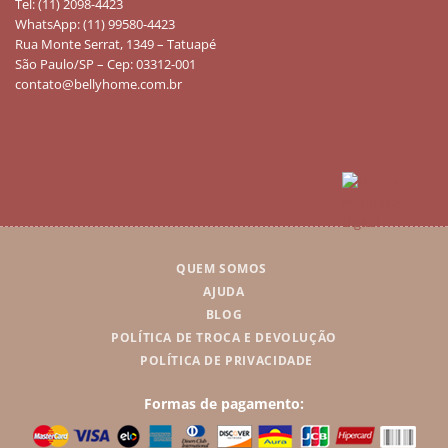
Tel: (11) 2098-4423
WhatsApp: (11) 99580-4423
Rua Monte Serrat, 1349 – Tatuapé
São Paulo/SP – Cep: 03312-001
contato@bellyhome.com.br
QUEM SOMOS
AJUDA
BLOG
POLÍTICA DE TROCA E DEVOLUÇÃO
POLÍTICA DE PRIVACIDADE
Formas de pagamento: