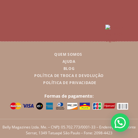
QUEM SOMOS
AJUDA
BLOG
POLÍTICA DE TROCA E DEVOLUÇÃO
POLÍTICA DE PRIVACIDADE
Formas de pagamento:
Belly Magazines Ltda. Me. – CNPJ: 05.702.773/0001-33 – Endereço: Rua Monte
Serrat, 1349 Tatuapé São Paulo – Fone: 2098-4423