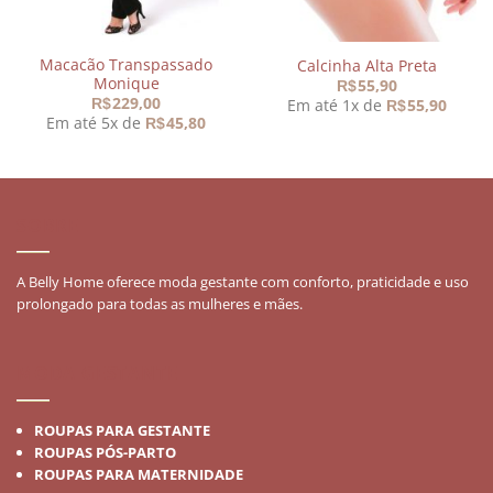
Macacão Transpassado
Calcinha Alta Preta
Monique
55,90
R$
229,00
Em até 1x de
55,90
R$
R$
Em até 5x de
45,80
R$
,95.
SOBRE
A Belly Home oferece moda gestante com conforto, praticidade e uso
prolongado para todas as mulheres e mães.
MODA GESTANTE
ROUPAS PARA GESTANTE
ROUPAS PÓS-PARTO
ROUPAS PARA MATERNIDADE