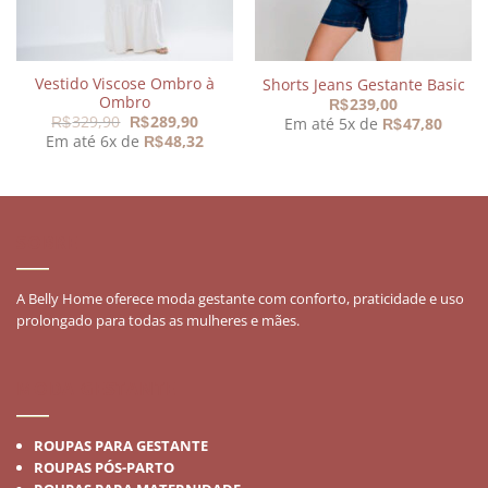
Vestido Viscose Ombro à
Shorts Jeans Gestante Basic
Ombro
239,00
R$
O
O
329,90
289,90
Em até 5x de
47,80
R$
R$
R$
preço
preço
Em até 6x de
48,32
R$
original
atual
era:
é:
R$329,90.
R$289,90.
SOBRE
A Belly Home oferece moda gestante com conforto, praticidade e uso
prolongado para todas as mulheres e mães.
MODA GESTANTE
ROUPAS PARA GESTANTE
ROUPAS PÓS-PARTO