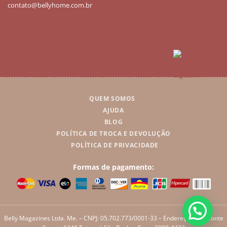
contato@bellyhome.com.br
QUEM SOMOS
AJUDA
BLOG
POLÍTICA DE TROCA E DEVOLUÇÃO
POLÍTICA DE PRIVACIDADE
Formas de pagamento:
Belly Magazines Ltda. Me. – CNPJ: 05.702.773/0001-33 – Endereço: Rua Monte