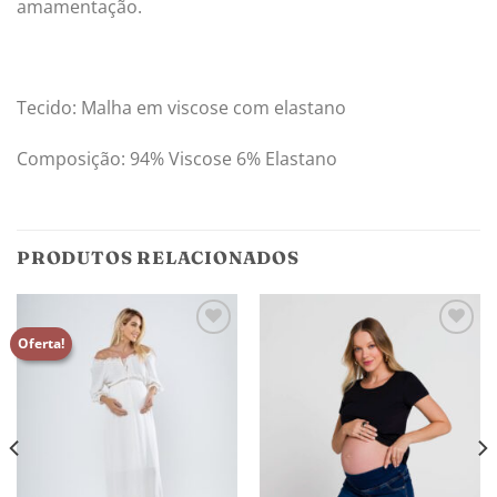
amamentação.
Tecido: Malha em viscose com elastano
Composição: 94% Viscose 6% Elastano
PRODUTOS RELACIONADOS
Oferta!
Adicionar
Adicionar
aos
aos
meus
meus
desejos
desejos