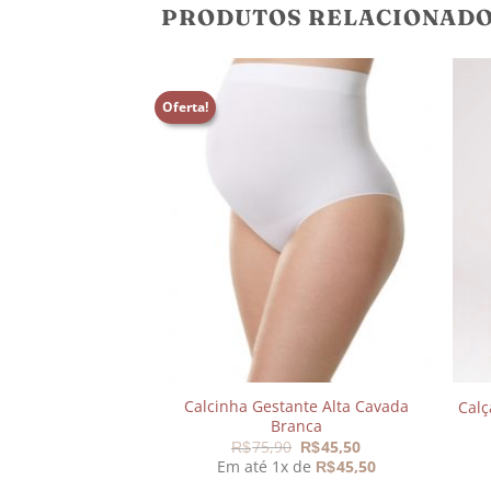
PRODUTOS RELACIONAD
Oferta!
Adicionar
Adicionar
aos
aos
meus
meus
desejos
desejos
Calcinha Gestante Alta Cavada
passado Monique
Calç
Branca
29,00
O
O
75,90
45,50
 de
45,80
R$
R$
R$
preço
preço
Em até 1x de
45,50
R$
original
atual