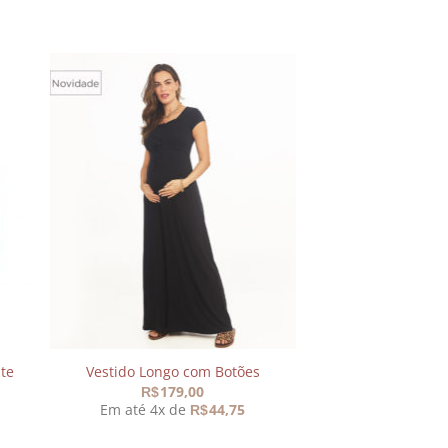
nar
Adicionar
aos
s
meus
os
desejos
te
Vestido Longo com Botões
179,00
R$
Em até 4x de
44,75
R$