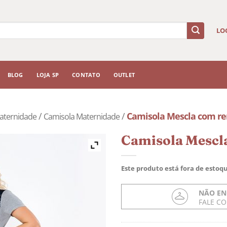
LO
BLOG
LOJA SP
CONTATO
OUTLET
/
/
Camisola Mescla com r
aternidade
Camisola Maternidade
Camisola Mescl
Este produto está fora de estoqu
NÃO EN
FALE C