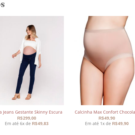
OS
Adicionar
Adicio
aos
aos
meus
meu
desejos
desej
a Jeans Gestante Skinny Escura
Calcinha Max Confort Chocola
299,00
49,90
R$
R$
Em até 6x de
49,83
Em até 1x de
49,90
R$
R$