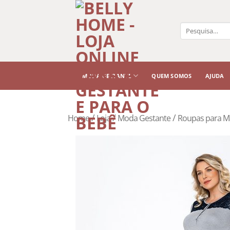
Pesquisar
por:
MODA GESTANTE
QUEM SOMOS
AJUDA
/
/
/
Home
Loja
Moda Gestante
Roupas para M