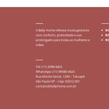
era:
é:
R$75,90.
R$45,50.
SOBRE
MO
A Belly Home oferece moda gestante
R
com conforto, praticidade e uso
R
prolongado para todas as mulheres e
R
mães.
FALE CONOSCO
Tel: (11) 2098-4423
WhatsApp: (11) 99580-4423
Rua Monte Serrat, 1349 – Tatuapé
São Paulo/SP – Cep: 03312-001
contato@bellyhome.com.br