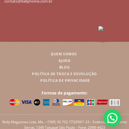
contato@bellyhome.com.br
QUEM SOMOS
AJUDA
BLOG
POLÍTICA DE TROCA E DEVOLUÇÃO
POLÍTICA DE PRIVACIDADE
Formas de pagamento:
Belly Magazines Ltda. Me. – CNPJ: 05.702.773/0001-33 – Endereço: Rua Monte
Serrat, 1349 Tatuapé São Paulo – Fone: 2098-4423