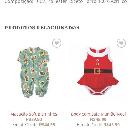
Composição: 100% Poliéster Exceto Forro 100% Acrílico
PRODUTOS RELACIONADOS
Adicionar
Adicionar
aos
aos
meus
meus
desejos
desejos
Macacão Soft Bichinhos
Body com Saia Mamãe Noel
89,90
45,90
R$
R$
Em até 2x de
44,95
Em até 1x de
45,90
R$
R$