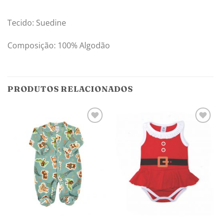
Tecido: Suedine
Composição: 100% Algodão
PRODUTOS RELACIONADOS
Adicionar
Adicionar
aos
aos
meus
meus
desejos
desejos