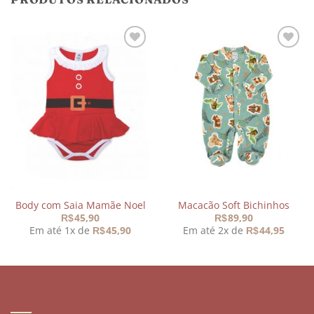
Adicionar
Adicionar
aos
aos
meus
meus
desejos
desejos
Body com Saia Mamãe Noel
Macacão Soft Bichinhos
45,90
89,90
R$
R$
Em até 1x de
45,90
Em até 2x de
44,95
R$
R$
SOBRE