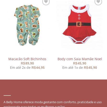
Adicionar
Adicionar
aos
aos
meus
meus
desejos
desejos
Macacão Soft Bichinhos
Body com Saia Mamãe Noel
89,90
45,90
R$
R$
Em até 2x de
44,95
Em até 1x de
45,90
R$
R$
SOBRE
A Belly Home oferece moda gestante com conforto, praticidade e uso
prolongado para todas as mulheres e mães.