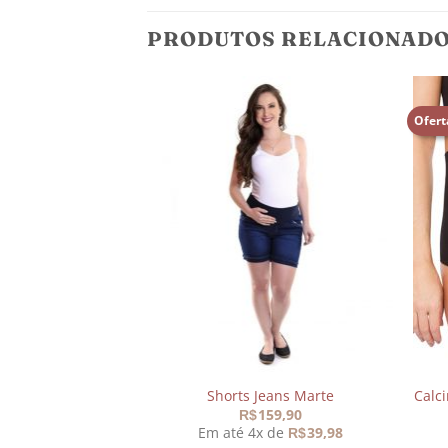
PRODUTOS RELACIONAD
Ofert
Adicionar
Adicionar
aos
aos
meus
meus
desejos
desejos
elado Elastic Preto
Shorts Jeans Marte
Calc
59,00
159,90
R$
 de
43,17
Em até 4x de
39,98
R$
R$