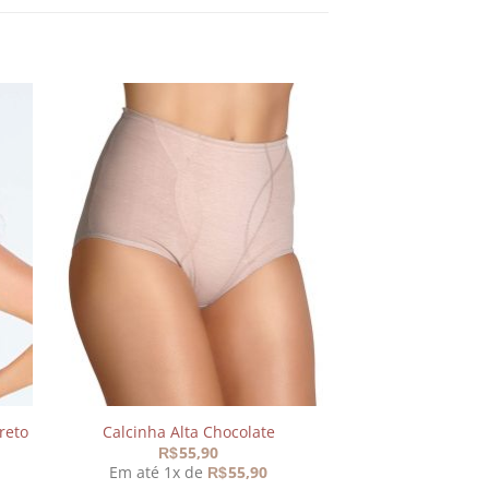
nar
Adicionar
aos
s
meus
os
desejos
reto
Calcinha Alta Chocolate
55,90
R$
Em até 1x de
55,90
R$