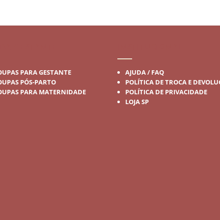
era:
é:
R$75,90.
R$45,50.
DA GESTANTE
INSTITUCIONAL
OUPAS PARA GESTANTE
AJUDA / FAQ
OUPAS PÓS-PARTO
POLÍTICA DE TROCA E DEVOL
OUPAS PARA MATERNIDADE
POLÍTICA DE PRIVACIDADE
LOJA SP