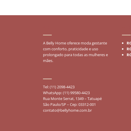
SOBRE
MO
A Belly Home oferece moda gestante
R
com conforto, praticidade e uso
R
prolongado para todas as mulheres e
R
mães.
FALE CONOSCO
Tel: (11) 2098-4423
WhatsApp: (11) 99580-4423
Rua Monte Serrat, 1349 – Tatuapé
São Paulo/SP – Cep: 03312-001
contato@bellyhome.com.br