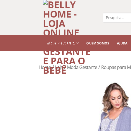
Pesquisar
por:
MODA GESTANTE
QUEM SOMOS
AJUDA
/
/
/
Home
Loja
Moda Gestante
Roupas para M