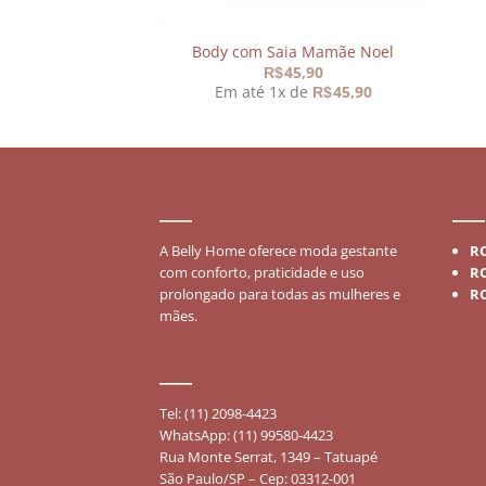
Body com Saia Mamãe Noel
45,90
R$
Em até 1x de
45,90
R$
SOBRE
MO
A Belly Home oferece moda gestante
R
com conforto, praticidade e uso
R
prolongado para todas as mulheres e
R
mães.
FALE CONOSCO
Tel: (11) 2098-4423
WhatsApp: (11) 99580-4423
Rua Monte Serrat, 1349 – Tatuapé
São Paulo/SP – Cep: 03312-001