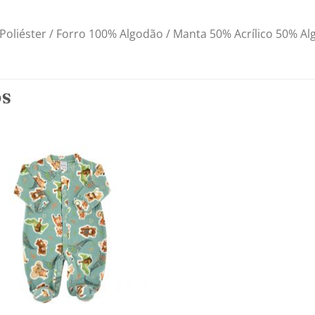
oliéster / Forro 100% Algodão / Manta 50% Acrílico 50% A
OS
Adicionar
aos
meus
desejos