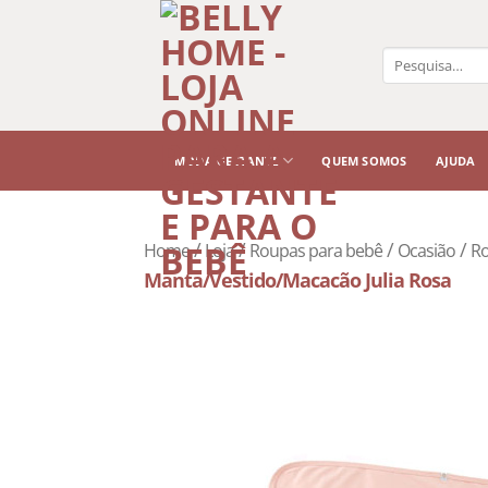
Pesquisar
por:
MODA GESTANTE
QUEM SOMOS
AJUDA
/
/
/
/
Home
Loja
Roupas para bebê
Ocasião
Ro
Manta/Vestido/Macacão Julia Rosa