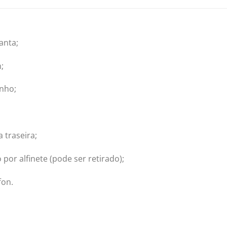
anta;
;
inho;
 traseira;
por alfinete (pode ser retirado);
fon.