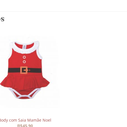
OS
Adicionar
aos
meus
desejos
Body com Saia Mamãe Noel
45,90
R$