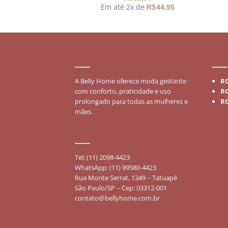
Em até 2x de
44,95
R$
SOBRE
MO
A Belly Home oferece moda gestante
R
com conforto, praticidade e uso
R
prolongado para todas as mulheres e
R
mães.
FALE CONOSCO
Tel: (11) 2098-4423
WhatsApp: (11) 99580-4423
Rua Monte Serrat, 1349 – Tatuapé
São Paulo/SP – Cep: 03312-001
contato@bellyhome.com.br