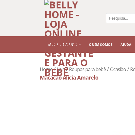
Pesquisar
por:
MODA GESTANTE
QUEM SOMOS
AJUDA
/
/
/
/
Home
Loja
Roupas para bebê
Ocasião
Ro
Macacão Alícia Amarelo