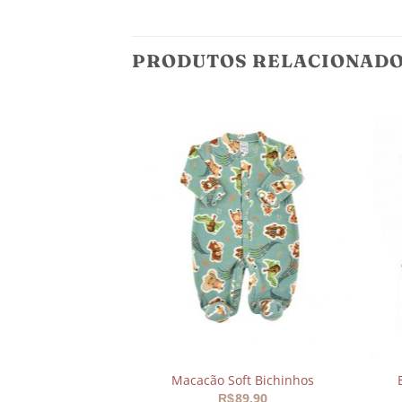
PRODUTOS RELACIONAD
Adicionar
aos
meus
desejos
Macacão Soft Bichinhos
89,90
R$