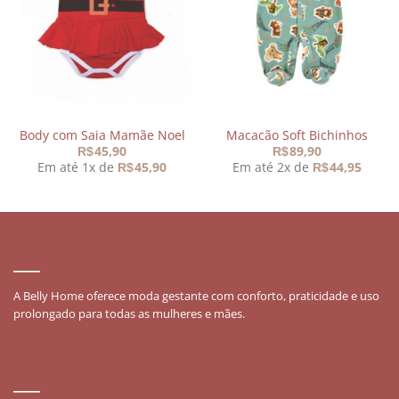
meus
meus
desejos
desejos
Body com Saia Mamãe Noel
Macacão Soft Bichinhos
45,90
89,90
R$
R$
Em até 1x de
45,90
Em até 2x de
44,95
R$
R$
SOBRE
A Belly Home oferece moda gestante com conforto, praticidade e uso
prolongado para todas as mulheres e mães.
MODA GESTANTE