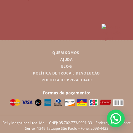
QUEM SOMOS
AJUDA
BLOG
POLÍTICA DE TROCA E DEVOLUÇÃO
POLÍTICA DE PRIVACIDADE
Formas de pagamento:
Belly Magazines Ltda. Me. – CNPJ: 05.702.773/0001-33 – Endereço: Rua Monte
Serrat, 1349 Tatuapé São Paulo – Fone: 2098-4423