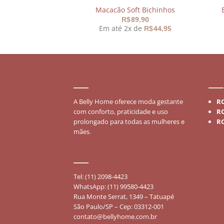
Macacão Soft Bichinhos
89,90
R$
Em até 2x de
44,95
R$
SOBRE
MO
A Belly Home oferece moda gestante
R
com conforto, praticidade e uso
R
prolongado para todas as mulheres e
R
mães.
FALE CONOSCO
Tel: (11) 2098-4423
WhatsApp: (11) 99580-4423
Rua Monte Serrat, 1349 – Tatuapé
São Paulo/SP – Cep: 03312-001
contato@bellyhome.com.br