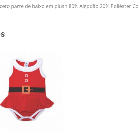
to parte de baixo em plush 80% Algodão 20% Poliéster Col
OS
Adicionar
aos
meus
desejos