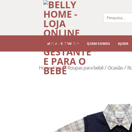
Pesquisar
por:
MODA GESTANTE
QUEM SOMOS
AJUDA
/
/
/
/
Home
Loja
Roupas para bebê
Ocasião
Ro