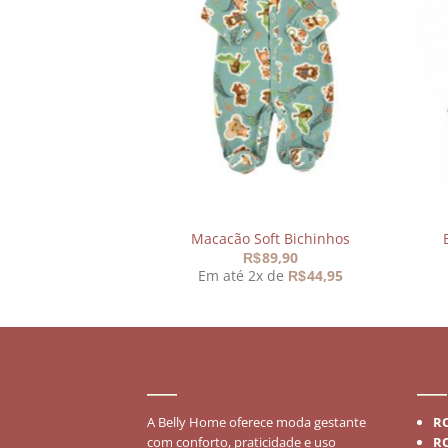
Adicionar
aos
meus
desejos
Macacão Soft Bichinhos
89,90
R$
Em até 2x de
44,95
R$
SOBRE
MO
A Belly Home oferece moda gestante
R
com conforto, praticidade e uso
R