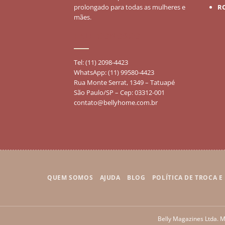
prolongado para todas as mulheres e
R
mães.
FALE CONOSCO
Tel: (11) 2098-4423
WhatsApp: (11) 99580-4423
Rua Monte Serrat, 1349 – Tatuapé
São Paulo/SP – Cep: 03312-001
contato@bellyhome.com.br
QUEM SOMOS
AJUDA
BLOG
POLÍTICA DE TROCA 
Belly Magazines Ltda. M