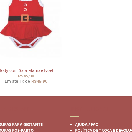
Adicionar
aos
meus
desejos
Body com Saia Mamãe Noel
45,90
R$
Em até 1x de
45,90
R$
DA GESTANTE
INSTITUCIONAL
OUPAS PARA GESTANTE
AJUDA / FAQ
OUPAS PÓS-PARTO
POLÍTICA DE TROCA E DEVOL