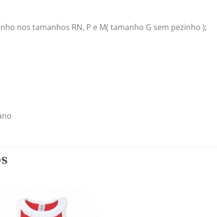
nho nos tamanhos RN, P e M( tamanho G sem pezinho );
tano
OS