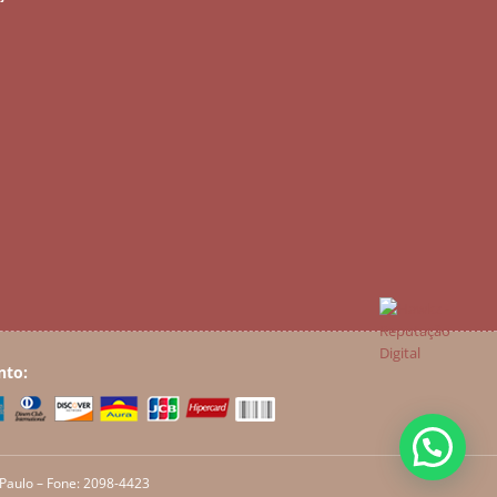
nto:
 Paulo – Fone: 2098-4423