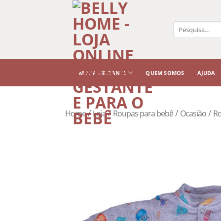
Pesquisar
por:
MODA GESTANTE
QUEM SOMOS
AJUDA
/
/
/
/
Home
Loja
Roupas para bebê
Ocasião
Ro