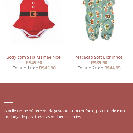
Adicionar
Adicionar
aos
aos
meus
meus
desejos
desejos
Body com Saia Mamãe Noel
Macacão Soft Bichinhos
45,90
89,90
R$
R$
Em até 1x de
45,90
Em até 2x de
44,95
R$
R$
SOBRE
A Belly Home oferece moda gestante com conforto, praticidade e uso
prolongado para todas as mulheres e mães.