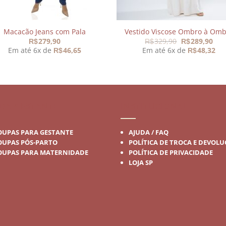
Macacão Jeans com Pala
Vestido Viscose Ombro à Omb
O
O
279,90
329,90
289,90
R$
R$
R$
preço
pre
Em até 6x de
46,65
Em até 6x de
48,32
R$
R$
original
atua
era:
é:
R$329,90.
R$2
DA GESTANTE
INSTITUCIONAL
OUPAS PARA GESTANTE
AJUDA / FAQ
OUPAS PÓS-PARTO
POLÍTICA DE TROCA E DEVOL
OUPAS PARA MATERNIDADE
POLÍTICA DE PRIVACIDADE
LOJA SP