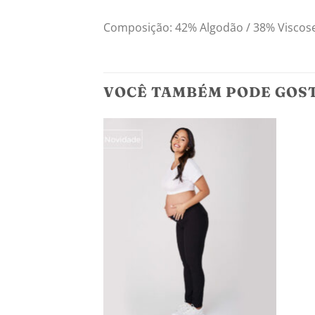
Composição: 42% Algodão / 38% Viscose
VOCÊ TAMBÉM PODE GOS
Adicionar
aos
meus
desejos