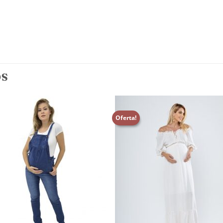
OS
Oferta!
Adicionar
Adicio
aos
aos
meus
meu
desejos
desej