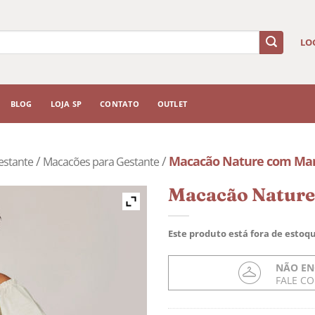
LO
BLOG
LOJA SP
CONTATO
OUTLET
/
/
Macacão Nature com Man
estante
Macacões para Gestante
Macacão Nature
Este produto está fora de estoqu
NÃO EN
FALE C