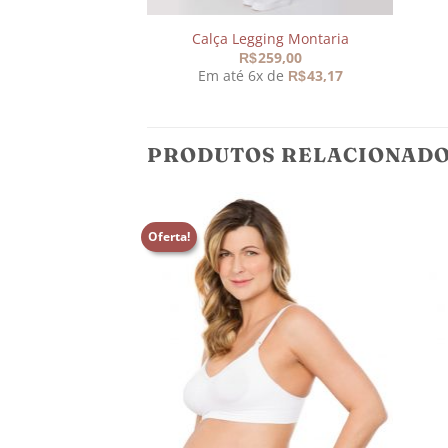
Calça Legging Montaria
259,00
R$
Em até 6x de
43,17
R$
PRODUTOS RELACIONAD
Oferta!
Adicionar
Adicionar
aos
aos
meus
meus
desejos
desejos