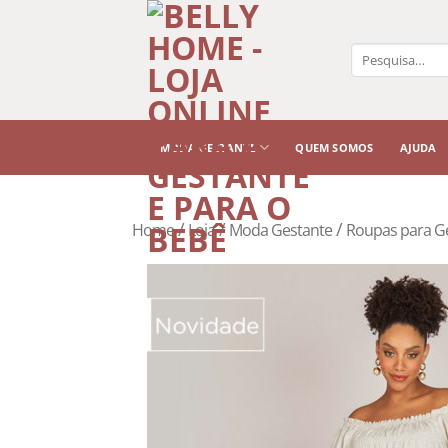
Pesquisar
por:
MODA GESTANTE
QUEM SOMOS
AJUDA
/
/
/
Home
Loja
Moda Gestante
Roupas para G