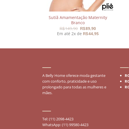
Sutiã Amamentação Maternity
ante Skinny Escura
Branco
99,00
O
O
149,90
89,90
 de
49,83
R$
R$
R$
preço
preço
Em até 2x de
44,95
R$
original
atual
era:
é:
R$149,90.
R$89,90.
SOBRE
MO
A Belly Home oferece moda gestante
R
com conforto, praticidade e uso
R
prolongado para todas as mulheres e
R
mães.
FALE CONOSCO
Tel: (11) 2098-4423
WhatsApp: (11) 99580-4423