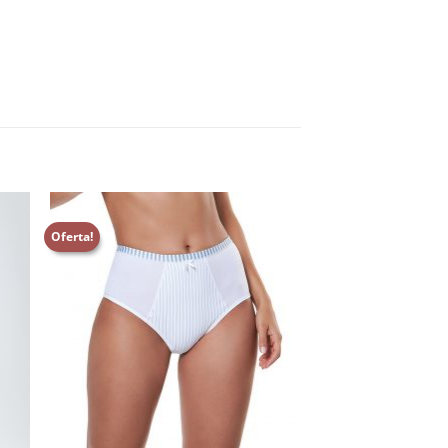
Oferta!
nar
Adicionar
aos
s
meus
os
desejos