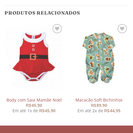
PRODUTOS RELACIONADOS
Adicionar
Adicionar
aos
aos
meus
meus
desejos
desejos
Body com Saia Mamãe Noel
Macacão Soft Bichinhos
45,90
89,90
R$
R$
Em até 1x de
45,90
Em até 2x de
44,95
R$
R$