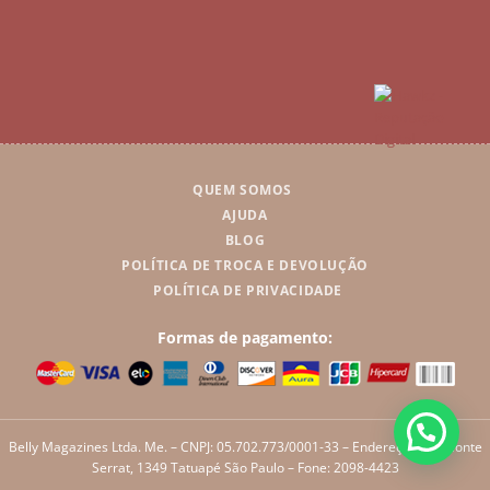
QUEM SOMOS
AJUDA
BLOG
POLÍTICA DE TROCA E DEVOLUÇÃO
POLÍTICA DE PRIVACIDADE
Formas de pagamento:
Belly Magazines Ltda. Me. – CNPJ: 05.702.773/0001-33 – Endereço: Rua Monte
Serrat, 1349 Tatuapé São Paulo – Fone: 2098-4423