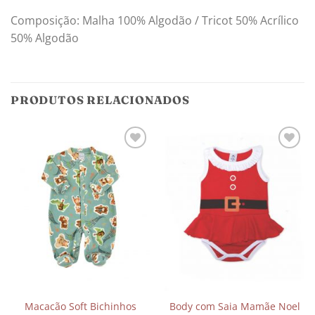
Composição: Malha 100% Algodão / Tricot 50% Acrílico
50% Algodão
PRODUTOS RELACIONADOS
Adicionar
Adicionar
aos
aos
meus
meus
desejos
desejos
Macacão Soft Bichinhos
Body com Saia Mamãe Noel