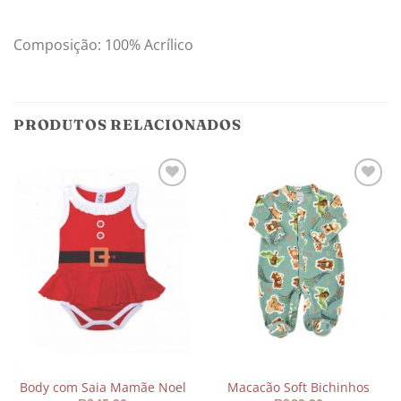
Composição: 100% Acrílico
PRODUTOS RELACIONADOS
Adicionar
Adicionar
aos
aos
meus
meus
desejos
desejos
Body com Saia Mamãe Noel
Macacão Soft Bichinhos