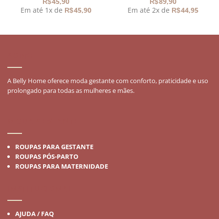
45,90
89,90
R$
R$
Em até 1x de
45,90
Em até 2x de
44,95
R$
R$
SOBRE
A Belly Home oferece moda gestante com conforto, praticidade e uso
prolongado para todas as mulheres e mães.
MODA GESTANTE
ROUPAS PARA GESTANTE
ROUPAS PÓS-PARTO
ROUPAS PARA MATERNIDADE
INSTITUCIONAL
AJUDA / FAQ