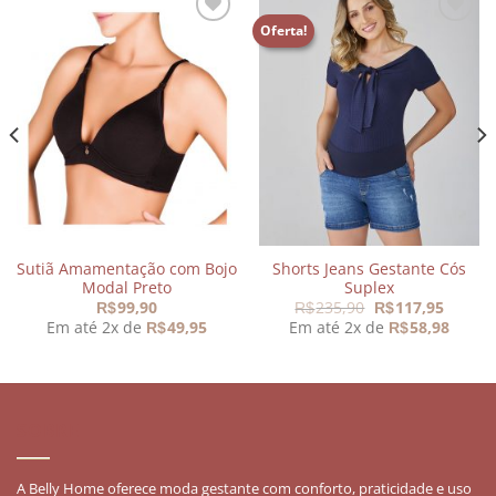
Oferta!
Adicionar
Adicionar
aos
aos
meus
meus
desejos
desejos
Sutiã Amamentação com Bojo
Shorts Jeans Gestante Cós
Modal Preto
Suplex
O
O
99,90
235,90
117,95
R$
R$
R$
preço
preço
Em até 2x de
49,95
Em até 2x de
58,98
R$
R$
original
atual
era:
é:
R$235,90.
R$117,
SOBRE
A Belly Home oferece moda gestante com conforto, praticidade e uso