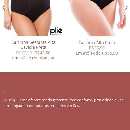
meus
meus
desejos
desejos
Calcinha Gestante Alta
Calcinha Alta Preta
Cavada Preta
55,90
R$
O
O
75,90
45,50
Em até 1x de
55,90
R$
R$
R$
preço
preço
Em até 1x de
45,50
R$
original
atual
era:
é:
R$75,90.
R$45,50.
SOBRE
A Belly Home oferece moda gestante com conforto, praticidade e uso
prolongado para todas as mulheres e mães.
MODA GESTANTE