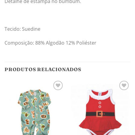
Detalhe de estampa no bumbum.
Tecido: Suedine
Composição: 88% Algodão 12% Poliéster
PRODUTOS RELACIONADOS
Adicionar
Adicionar
aos
aos
meus
meus
desejos
desejos