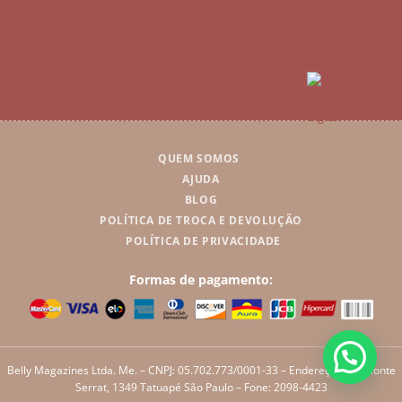
QUEM SOMOS
AJUDA
BLOG
POLÍTICA DE TROCA E DEVOLUÇÃO
POLÍTICA DE PRIVACIDADE
Formas de pagamento:
Belly Magazines Ltda. Me. – CNPJ: 05.702.773/0001-33 – Endereço: Rua Monte
Serrat, 1349 Tatuapé São Paulo – Fone: 2098-4423