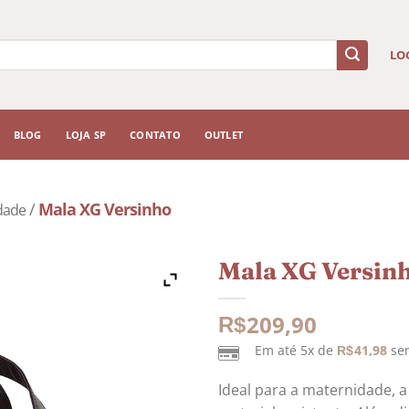
LO
BLOG
LOJA SP
CONTATO
OUTLET
/
Mala XG Versinho
dade
Mala XG Versin
209,90
R$
Em até 5x de
41,98
sem
R$
Ideal para a maternidade, a