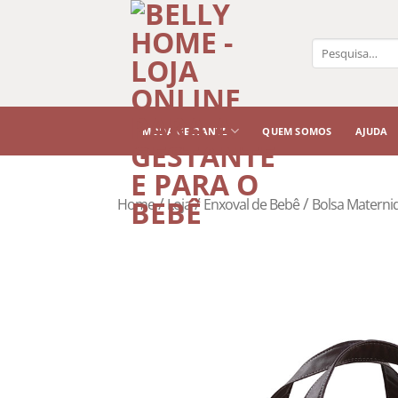
Pesquisar
por:
MODA GESTANTE
QUEM SOMOS
AJUDA
/
/
/
Home
Loja
Enxoval de Bebê
Bolsa Materni