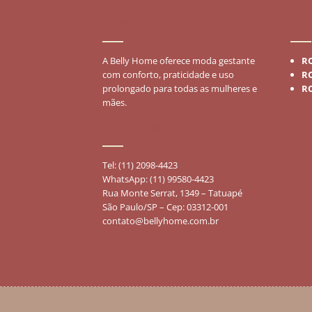
SOBRE
MO
A Belly Home oferece moda gestante
R
com conforto, praticidade e uso
R
prolongado para todas as mulheres e
R
mães.
FALE CONOSCO
Tel: (11) 2098-4423
WhatsApp: (11) 99580-4423
Rua Monte Serrat, 1349 – Tatuapé
São Paulo/SP – Cep: 03312-001
contato@bellyhome.com.br