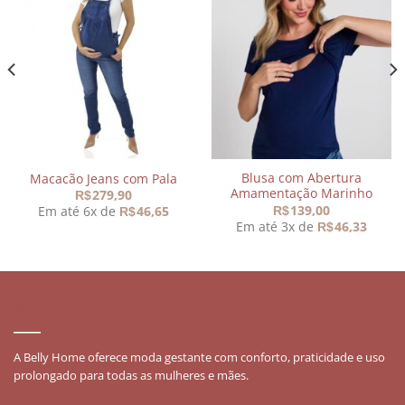
Adicionar
Adicionar
aos
aos
meus
meus
desejos
desejos
Blusa com Abertura
Macacão Jeans com Pala
Amamentação Marinho
279,90
R$
139,00
Em até 6x de
46,65
R$
R$
Em até 3x de
46,33
R$
,90.
SOBRE
A Belly Home oferece moda gestante com conforto, praticidade e uso
prolongado para todas as mulheres e mães.