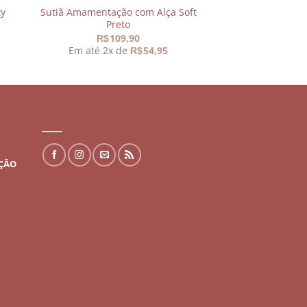
ty
Sutiã Amamentação com Alça Soft
Preto
109,90
R$
o
Em até 2x de
54,95
R$
l
,90.
REDES SOCIAIS
UÇÃO