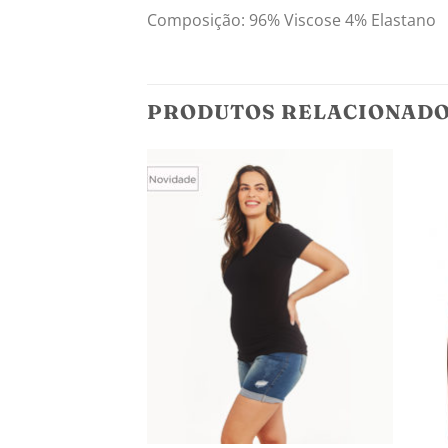
Composição: 96% Viscose 4% Elastano
PRODUTOS RELACIONAD
Adicionar
Adicionar
aos
aos
meus
meus
desejos
desejos