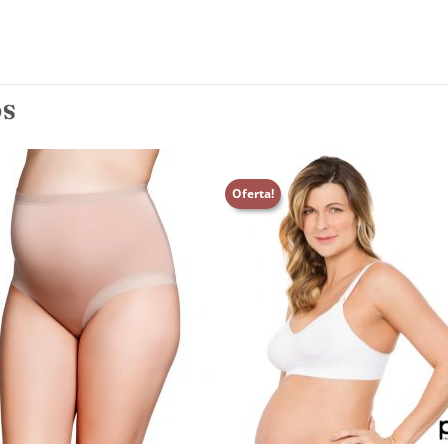
OS
Oferta!
Adicionar
Adicio
aos
aos
meus
meu
desejos
desej