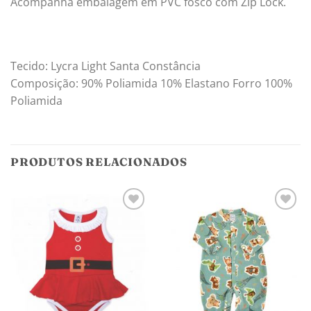
Acompanha embalagem em PVC fosco com Zip Lock.
Tecido: Lycra Light Santa Constância
Composição: 90% Poliamida 10% Elastano Forro 100%
Poliamida
PRODUTOS RELACIONADOS
Adicionar
Adicionar
aos
aos
meus
meus
desejos
desejos