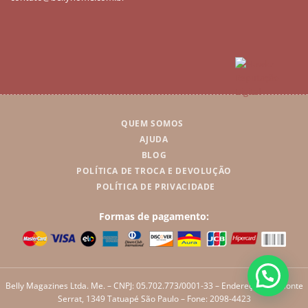
QUEM SOMOS
AJUDA
BLOG
POLÍTICA DE TROCA E DEVOLUÇÃO
POLÍTICA DE PRIVACIDADE
Formas de pagamento:
Belly Magazines Ltda. Me. – CNPJ: 05.702.773/0001-33 – Endereço: Rua Monte
Serrat, 1349 Tatuapé São Paulo – Fone: 2098-4423