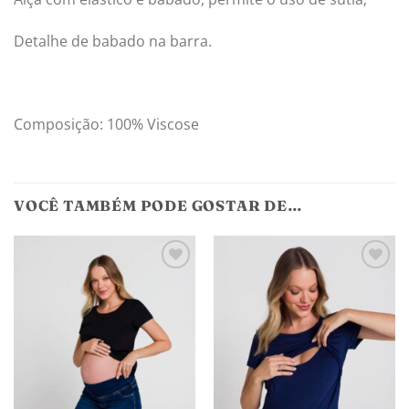
Detalhe de babado na barra.
Composição: 100% Viscose
VOCÊ TAMBÉM PODE GOSTAR DE…
Adicionar
Adicionar
aos
aos
meus
meus
desejos
desejos