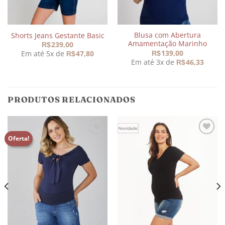
Blusa com Abertura
Shorts Jeans Gestante Basic
Amamentação Marinho
239,00
R$
139,00
Em até 5x de
47,80
R$
R$
Em até 3x de
46,33
R$
PRODUTOS RELACIONADOS
Oferta!
Adicionar
Adicionar
aos
aos
meus
meus
desejos
desejos