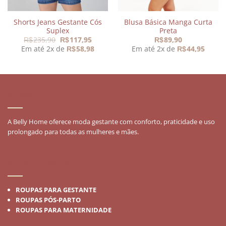
Shorts Jeans Gestante Cós
Blusa Básica Manga Curta
Suplex
Preta
O
O
235,90
117,95
89,90
R$
R$
R$
preço
preço
Em até 2x de
58,98
Em até 2x de
44,95
R$
R$
original
atual
era:
é:
R$235,90.
R$117,95.
SOBRE
A Belly Home oferece moda gestante com conforto, praticidade e uso
prolongado para todas as mulheres e mães.
MODA GESTANTE
ROUPAS PARA GESTANTE
ROUPAS PÓS-PARTO
ROUPAS PARA MATERNIDADE