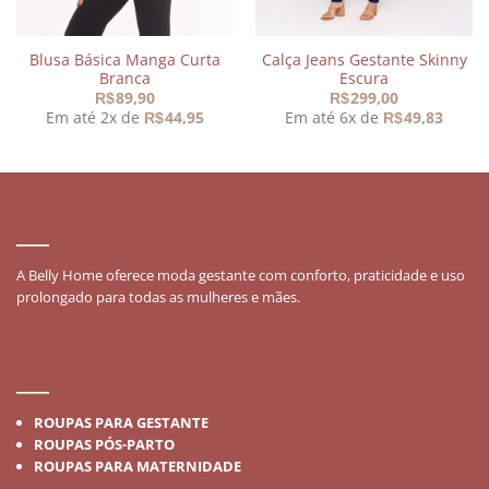
Blusa Básica Manga Curta
Calça Jeans Gestante Skinny
Branca
Escura
89,90
299,00
R$
R$
Em até 2x de
44,95
Em até 6x de
49,83
R$
R$
0.
SOBRE
A Belly Home oferece moda gestante com conforto, praticidade e uso
prolongado para todas as mulheres e mães.
MODA GESTANTE
ROUPAS PARA GESTANTE
ROUPAS PÓS-PARTO
ROUPAS PARA MATERNIDADE