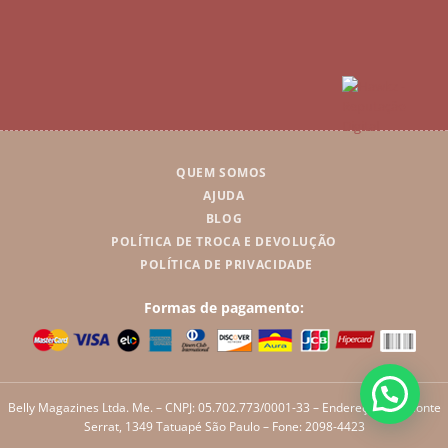
QUEM SOMOS
AJUDA
BLOG
POLÍTICA DE TROCA E DEVOLUÇÃO
POLÍTICA DE PRIVACIDADE
Formas de pagamento:
Belly Magazines Ltda. Me. – CNPJ: 05.702.773/0001-33 – Endereço: Rua Monte
Serrat, 1349 Tatuapé São Paulo – Fone: 2098-4423