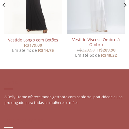
desejos
desejos
Vestido Viscose Ombro à
Vestido Longo com Botões
Ombro
179,00
R$
O
O
329,90
289,90
Em até 4x de
44,75
R$
R$
R$
preço
preço
Em até 6x de
48,32
R$
original
atual
era:
é:
R$329,90.
R$289,
SOBRE
A Belly Home oferece moda gestante com conforto, praticidade e uso
prolongado para todas as mulheres e mães.
MODA GESTANTE