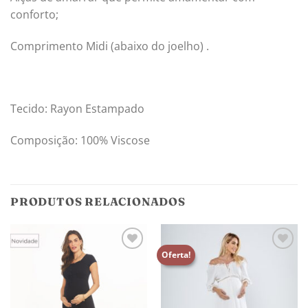
conforto;
Comprimento Midi (abaixo do joelho) .
Tecido: Rayon Estampado
Composição: 100% Viscose
PRODUTOS RELACIONADOS
Oferta!
Adicionar
Adicionar
aos
aos
meus
meus