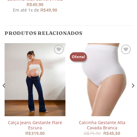
49,90
R$
Em até 1x de
49,90
R$
PRODUTOS RELACIONADOS
Oferta!
Adicionar
Adicionar
aos
aos
meus
meus
desejos
desejos
Calça Jeans Gestante Flare
Calcinha Gestante Alta
Escura
Cavada Branca
O
O
319,00
75,90
45,50
R$
R$
R$
preço
preço