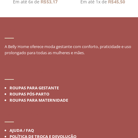
Em até 6x de
53,17
Em até 1x de
45,50
R$
R$
original
atual
era:
é:
R$75,90.
R$45,50
SOBRE
A Belly Home oferece moda gestante com conforto, praticidade e uso
prolongado para todas as mulheres e mães.
MODA GESTANTE
ROUPAS PARA GESTANTE
ROUPAS PÓS-PARTO
ROUPAS PARA MATERNIDADE
INSTITUCIONAL
AJUDA / FAQ
POLÍTICA DE TROCA E DEVOLUÇÃO