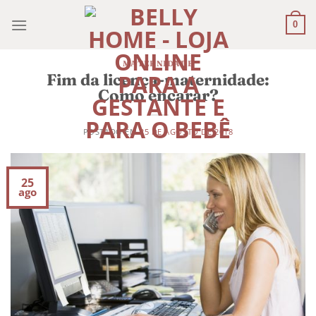
0
MATERNIDADE
Fim da licença-maternidade:
Como encarar?
POSTADO EM
25 DE AGOSTO DE 2018
25
ago