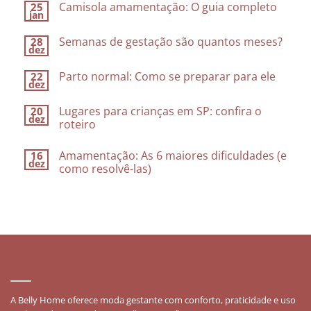
Camisola amamentação: O guia completo
25
jan
Semanas de gestação são quantos meses?
28
dez
Parto normal: Como se preparar para ele
22
dez
Lugares para crianças em SP: confira o
20
dez
roteiro
Amamentação: As 6 maiores dificuldades (e
16
dez
como resolvê-las)
SOBRE
A Belly Home oferece moda gestante com conforto, praticidade e uso