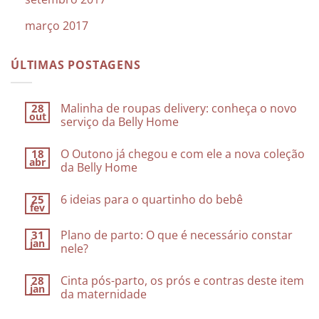
março 2017
ÚLTIMAS POSTAGENS
Malinha de roupas delivery: conheça o novo
28
out
serviço da Belly Home
O Outono já chegou e com ele a nova coleção
18
abr
da Belly Home
6 ideias para o quartinho do bebê
25
fev
Plano de parto: O que é necessário constar
31
jan
nele?
Cinta pós-parto, os prós e contras deste item
28
jan
da maternidade