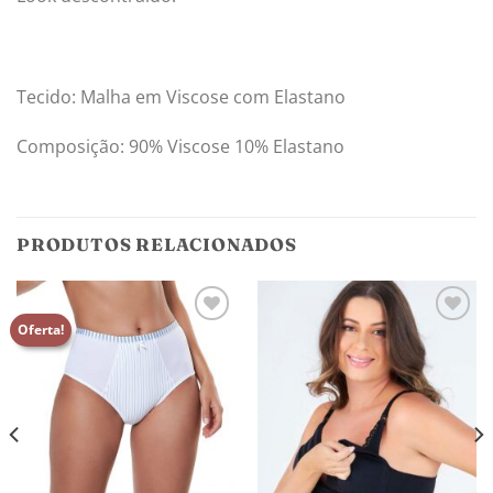
Tecido: Malha em Viscose com Elastano
Composição: 90% Viscose 10% Elastano
PRODUTOS RELACIONADOS
Oferta!
Adicionar
Adicionar
aos
aos
meus
meus
desejos
desejos