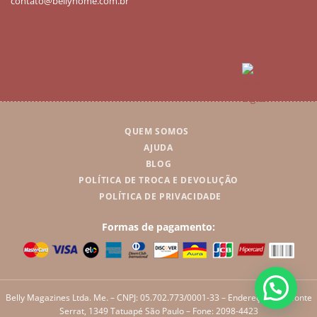
contato@bellyhome.com.br
QUEM SOMOS
AJUDA
BLOG
POLÍTICA DE TROCA E DEVOLUÇÃO
POLÍTICA DE PRIVACIDADE
Formas de pagamento:
Belly Magazines Ltda. Me. – CNPJ: 05.702.773/0001-33 – Endereço: Rua Monte
Serrat, 1349 Tatuapé São Paulo – Fone: 2098-4423