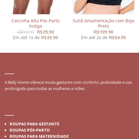
Calcinha Alta Pós-Parto
Sutiã Amamentação com Bojo
Indigo
Preto
O
O
59,90
29,90
109,90
R$
R$
R$
preço
preço
Em até 1x de
29,90
Em até 2x de
54,95
R$
R$
original
atual
era:
é:
,90.
R$59,90.
R$29,90.
SOBRE
A Belly Home oferece moda gestante com conforto, praticidade e uso
prolongado para todas as mulheres e mães.
MODA GESTANTE
ROUPAS PARA GESTANTE
ROUPAS PÓS-PARTO
ROUPAS PARA MATERNIDADE