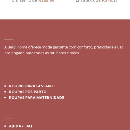
Em até 1x de
55,90
Em até 6x de
43,17
R$
R$
SOBRE
A Belly Home oferece moda gestante com conforto, praticidade e uso
prolongado para todas as mulheres e mães.
MODA GESTANTE
ROUPAS PARA GESTANTE
ROUPAS PÓS-PARTO
ROUPAS PARA MATERNIDADE
INSTITUCIONAL
AJUDA / FAQ