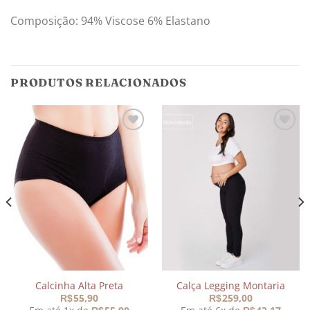
Composição: 94% Viscose 6% Elastano
PRODUTOS RELACIONADOS
Adicionar
Adicionar
aos
aos
meus
meus
desejos
desejos
Calcinha Alta Preta
Calça Legging Montaria
55,90
259,00
R$
R$