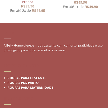
Branca
49,90
R$
89,90
Em até 1x de
49,90
R$
R$
Em até 2x de
44,95
R$
,90.
SOBRE
A Belly Home oferece moda gestante com conforto, praticidade e uso
prolongado para todas as mulheres e mães.
MODA GESTANTE
ROUPAS PARA GESTANTE
ROUPAS PÓS-PARTO
ROUPAS PARA MATERNIDADE
INSTITUCIONAL