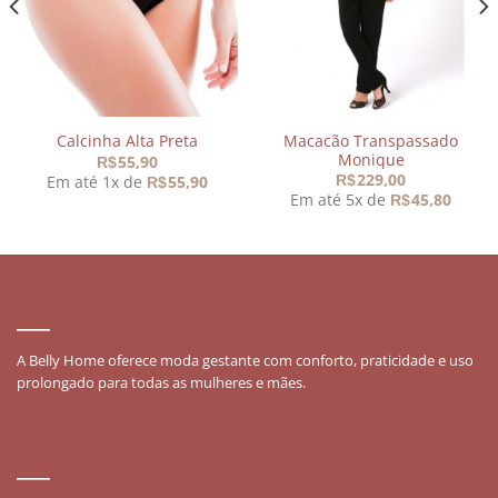
Macacão Transpassado
Calcinha Alta Preta
Monique
55,90
R$
229,00
Em até 1x de
55,90
R$
R$
Em até 5x de
45,80
R$
SOBRE
A Belly Home oferece moda gestante com conforto, praticidade e uso
prolongado para todas as mulheres e mães.
MODA GESTANTE