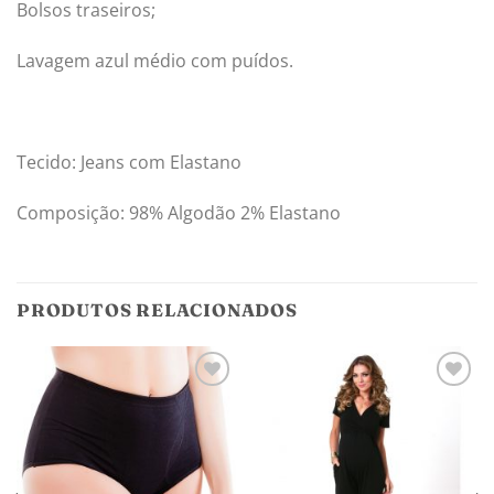
Bolsos traseiros;
Lavagem azul médio com puídos.
Tecido: Jeans com Elastano
Composição: 98% Algodão 2% Elastano
PRODUTOS RELACIONADOS
Adicionar
Adicionar
aos
aos
meus
meus
desejos
desejos