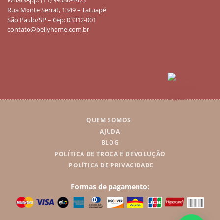
Rua Monte Serrat, 1349 – Tatuapé
São Paulo/SP – Cep: 03312-001
contato@bellyhome.com.br
QUEM SOMOS
AJUDA
BLOG
POLÍTICA DE TROCA E DEVOLUÇÃO
POLÍTICA DE PRIVACIDADE
Formas de pagamento: