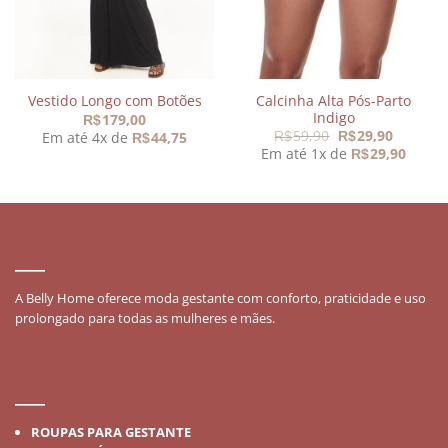
Calcinha Alta Pós-Parto
Vestido Longo com Botões
Indigo
179,00
R$
O
O
59,90
29,90
Em até 4x de
44,75
R$
R$
R$
preço
preço
Em até 1x de
29,90
R$
original
atual
era:
é:
R$59,90.
R$29,90
SOBRE
A Belly Home oferece moda gestante com conforto, praticidade e uso
prolongado para todas as mulheres e mães.
MODA GESTANTE
ROUPAS PARA GESTANTE