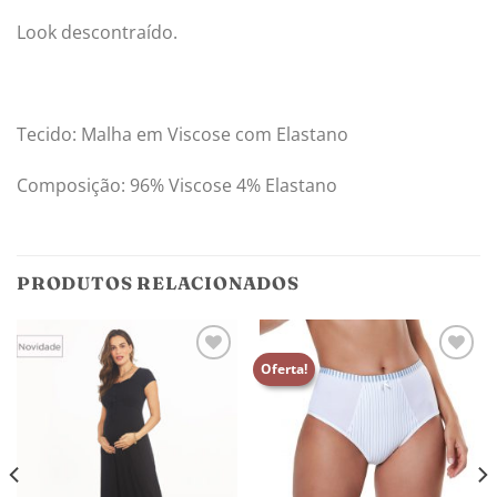
Look descontraído.
Tecido: Malha em Viscose com Elastano
Composição: 96% Viscose 4% Elastano
PRODUTOS RELACIONADOS
Oferta!
Adicionar
Adicionar
aos
aos
meus
meus
desejos
desejos