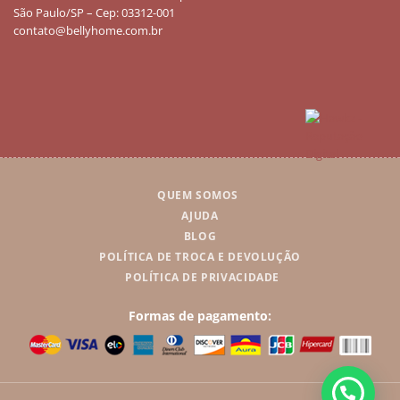
São Paulo/SP – Cep: 03312-001
contato@bellyhome.com.br
QUEM SOMOS
AJUDA
BLOG
POLÍTICA DE TROCA E DEVOLUÇÃO
POLÍTICA DE PRIVACIDADE
Formas de pagamento: