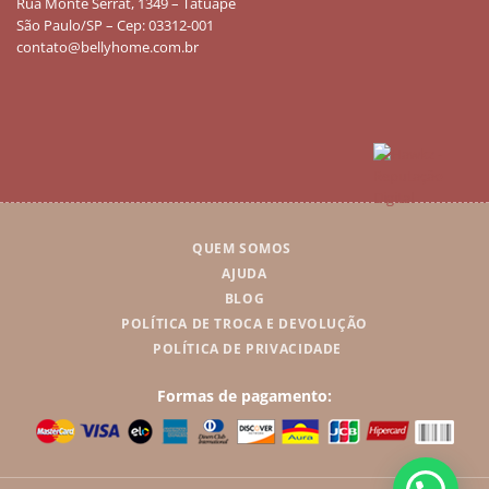
Rua Monte Serrat, 1349 – Tatuapé
São Paulo/SP – Cep: 03312-001
contato@bellyhome.com.br
QUEM SOMOS
AJUDA
BLOG
POLÍTICA DE TROCA E DEVOLUÇÃO
POLÍTICA DE PRIVACIDADE
Formas de pagamento: